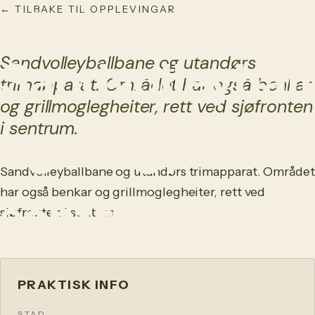
← TILBAKE TIL OPPLEVINGAR
NO
/
EN
AKTIVITET
Sandvolleyballbane og utandørs
Sandvolleybal
trimapparat. Området har også benkar
og grillmoglegheiter, rett ved sjøfronten
i sentrum.
og utegym i
Sandvolleyballbane og utandørs trimapparat. Området
har også benkar og grillmoglegheiter, rett ved
sentrum
sjøfronten i sentrum.
PRAKTISK INFO
STAD