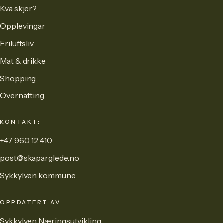
Kva skjer?
Opplevingar
Friluftsliv
Mat & drikke
Shopping
Overnatting
KONTAKT:
+47 960 12 410
post@skaparglede.no
Sykkylven kommune
OPPDATERT AV:
Sykkylven Næringsutvikling