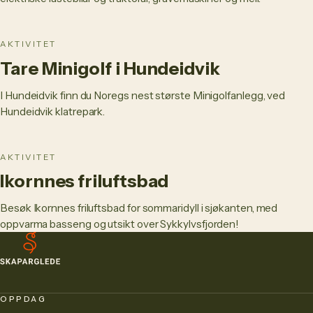
AKTIVITET
Tare Minigolf i Hundeidvik
I Hundeidvik finn du Noregs nest største Minigolfanlegg, ved
Hundeidvik klatrepark.
AKTIVITET
Ikornnes friluftsbad
Besøk Ikornnes friluftsbad for sommaridyll i sjøkanten, med
oppvarma basseng og utsikt over Sykkylvsfjorden!
OPPDAG