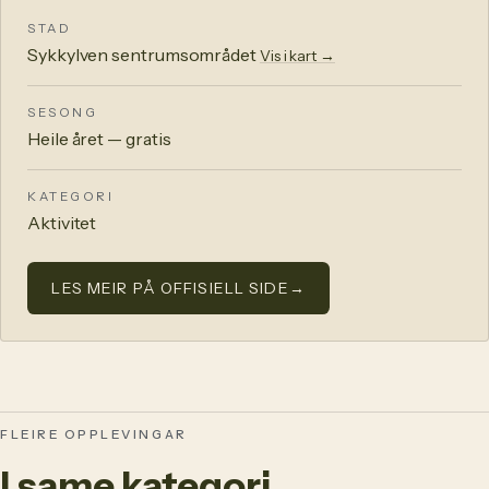
STAD
Sykkylven sentrumsområdet
Vis i kart →
SESONG
Heile året — gratis
KATEGORI
Aktivitet
LES MEIR PÅ OFFISIELL SIDE
→
FLEIRE OPPLEVINGAR
I same kategori