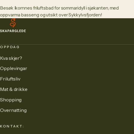
Besøk Ikornnes friluftsbad for sommaridyll i sjøkanten, med
oppvarma basseng og utsikt over Sykkylvsfjorden!
OPPDAG
Kva skjer?
Opplevingar
Friluftsliv
Mat & drikke
Shopping
Overnatting
KONTAKT: