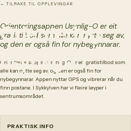
← TILBAKE TIL OPPLEVINGAR
NO
/
EN
AKTIVITET
Orienteringsappen Usynlig-O er eit
Orientering
gratistilbod som alle kan nytte seg av,
og den er også fin for nybegynnarar.
usynlig-O
Orienteringsappen Usynlig-O er eit gratistilbod som
alle kan nytte seg av, og den er også fin for
nybegynnarar. Appen nyttar GPS og vibrerar når du
finn postane. I Sykkylven har vi fleire løyper i
sentrumsområdet.
PRAKTISK INFO