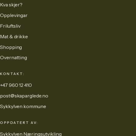
Kva skjer?
Opplevingar
Friluftsliv
Mat & drikke
Shopping
Overnatting
KONTAKT:
+47 960 12 410
post@skaparglede.no
Sykkylven kommune
OPPDATERT AV:
Sykkylven Næringsutvikling