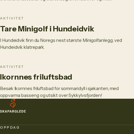
AKTIVITET
Tare Minigolf i Hundeidvik
I Hundeidvik finn du Noregs nest største Minigolfanlegg, ved
Hundeidvik klatrepark.
AKTIVITET
Ikornnes friluftsbad
Besøk Ikornnes friluftsbad for sommaridyll i sjøkanten, med
oppvarma basseng og utsikt over Sykkylvsfjorden!
OPPDAG