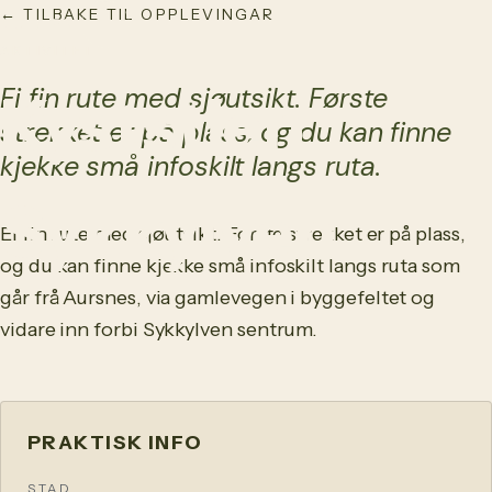
← TILBAKE TIL OPPLEVINGAR
NO
/
EN
AKTIVITET
Ei fin rute med sjøutsikt. Første
Kyststien
strekket er på plass, og du kan finne
kjekke små infoskilt langs ruta.
Sykkylven
Ei fin rute med sjøutsikt. Første strekket er på plass,
og du kan finne kjekke små infoskilt langs ruta som
går frå Aursnes, via gamlevegen i byggefeltet og
vidare inn forbi Sykkylven sentrum.
PRAKTISK INFO
STAD