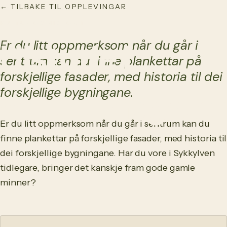
← TILBAKE TIL OPPLEVINGAR
NO
/
EN
KULTUR OG HISTORIE
Er du litt oppmerksom når du går i
Historie i
sentrum kan du finne plankettar på
forskjellige fasader, med historia til dei
forskjellige bygningane.
sentrumsgate
Er du litt oppmerksom når du går i sentrum kan du
finne plankettar på forskjellige fasader, med historia til
dei forskjellige bygningane. Har du vore i Sykkylven
tidlegare, bringer det kanskje fram gode gamle
minner?