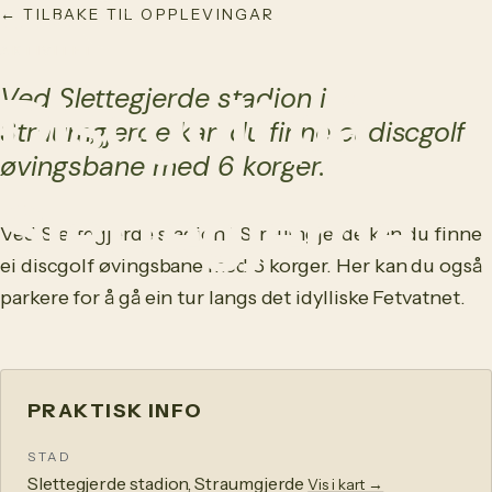
← TILBAKE TIL OPPLEVINGAR
NO
/
EN
AKTIVITET
Ved Slettegjerde stadion i
Discgolf på
Straumgjerde kan du finne ei discgolf
øvingsbane med 6 korger.
Slettegjerde
Ved Slettegjerde stadion i Straumgjerde kan du finne
ei discgolf øvingsbane med 6 korger. Her kan du også
parkere for å gå ein tur langs det idylliske Fetvatnet.
PRAKTISK INFO
STAD
Slettegjerde stadion, Straumgjerde
Vis i kart →