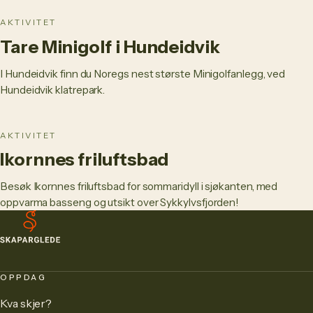
AKTIVITET
Tare Minigolf i Hundeidvik
I Hundeidvik finn du Noregs nest største Minigolfanlegg, ved
Hundeidvik klatrepark.
AKTIVITET
Ikornnes friluftsbad
Besøk Ikornnes friluftsbad for sommaridyll i sjøkanten, med
oppvarma basseng og utsikt over Sykkylvsfjorden!
OPPDAG
Kva skjer?