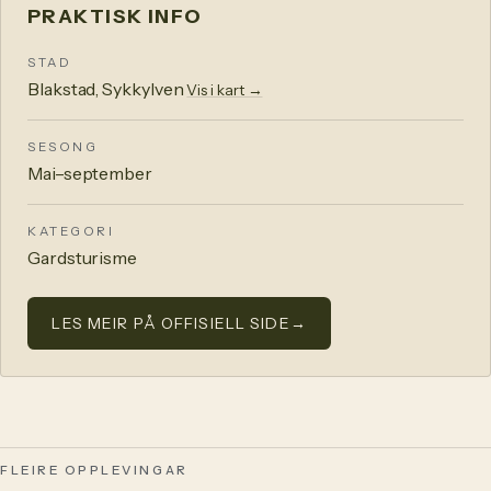
PRAKTISK INFO
STAD
Blakstad, Sykkylven
Vis i kart →
SESONG
Mai–september
KATEGORI
Gardsturisme
LES MEIR PÅ OFFISIELL SIDE
→
FLEIRE OPPLEVINGAR