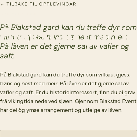
← TILBAKE TIL OPPLEVINGAR
NO
/
EN
GARDSTURISME
På Blakstad gard kan du treffe dyr som
Blakstad gard
villsau, gjess, høns og hest med meir.
På låven er det gjerne sal av vafler og
saft.
På Blakstad gard kan du treffe dyr som villsau, gjess,
høns og hest med meir. På låven er det gjerne sal av
vafler og saft. Er du historieinteressert, finn du ei grav
frå vikingtida nede ved sjøen. Gjennom Blakstad Event
har dei òg ymse arrangement og utleige av låven.